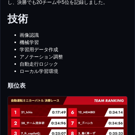
し、決勝でも20チーム中5位を記録しました。
技術
画像認識
機械学習
学習用データ作成
アノテーション調整
自動走行ロジック
ローカル学習環境
順位表